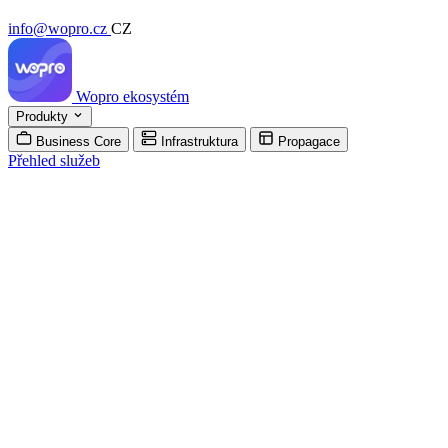
info@wopro.cz
CZ
Wopro
ekosystém
Produkty
Business Core
Infrastruktura
Propagace
Přehled služeb