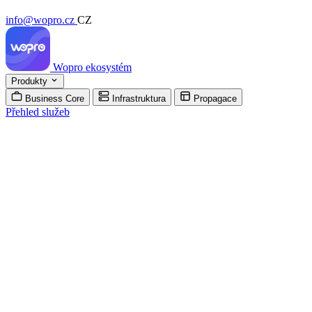
info@wopro.cz
CZ
Wopro
ekosystém
Produkty
Business Core
Infrastruktura
Propagace
Přehled služeb