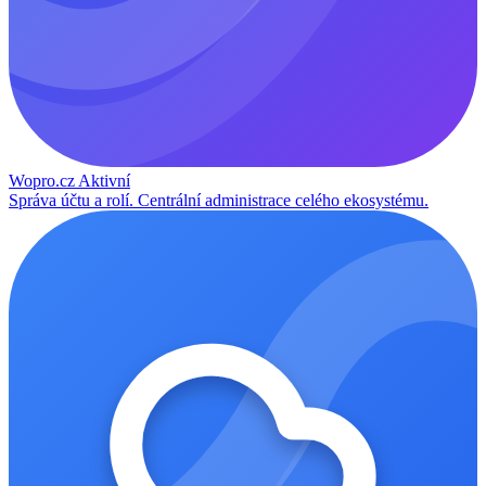
Wopro.cz
Aktivní
Správa účtu a rolí. Centrální administrace celého ekosystému.