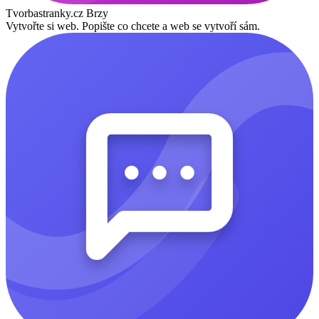
Tvorbastranky.cz
Brzy
Vytvořte si web. Popište co chcete a web se vytvoří sám.