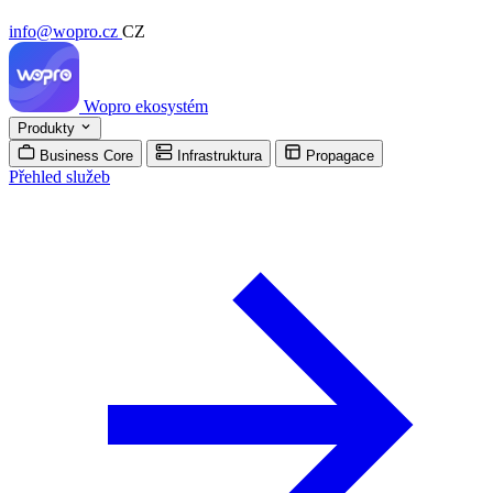
info@wopro.cz
CZ
Wopro
ekosystém
Produkty
Business Core
Infrastruktura
Propagace
Přehled služeb