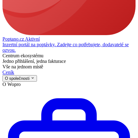
Poptano.cz
Aktivní
Inzertní portál na poptávky. Zadejte co potřebujete, dodavatelé se
ozvou.
Centrum ekosystému
Jedno přihlášení, jedna fakturace
Vše na jednom místě
Ceník
O společnosti
O Wopro