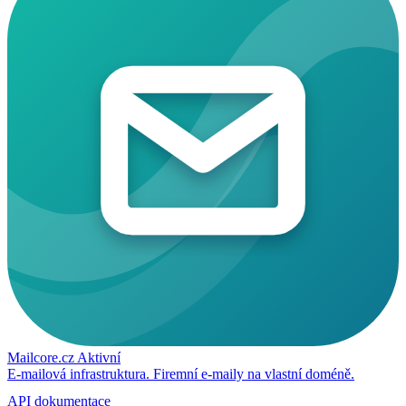
Mailcore.cz
Aktivní
E-mailová infrastruktura. Firemní e-maily na vlastní doméně.
API dokumentace