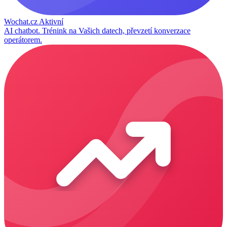
Wochat.cz
Aktivní
AI chatbot. Trénink na Vašich datech, převzetí konverzace
operátorem.