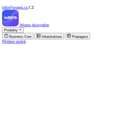
info@wopro.cz
CZ
Wopro
ekosystém
Produkty
Business Core
Infrastruktura
Propagace
Přehled služeb