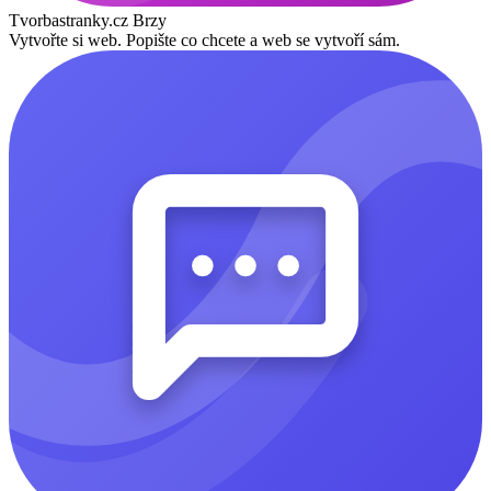
Tvorbastranky.cz
Brzy
Vytvořte si web. Popište co chcete a web se vytvoří sám.