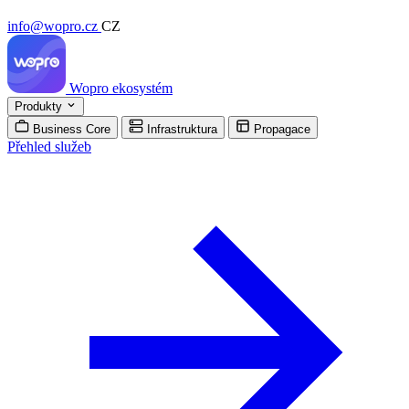
info@wopro.cz
CZ
Wopro
ekosystém
Produkty
Business Core
Infrastruktura
Propagace
Přehled služeb