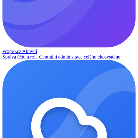
Wopro.cz
Aktivní
Správa účtu a rolí. Centrální administrace celého ekosystému.