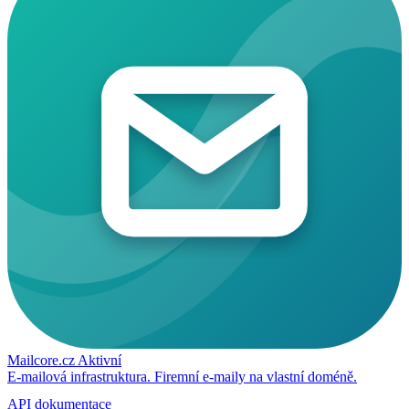
Mailcore.cz
Aktivní
E-mailová infrastruktura. Firemní e-maily na vlastní doméně.
API dokumentace