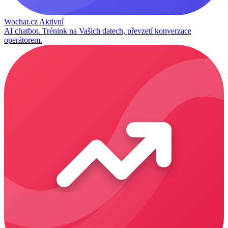
Wochat.cz
Aktivní
AI chatbot. Trénink na Vašich datech, převzetí konverzace
operátorem.