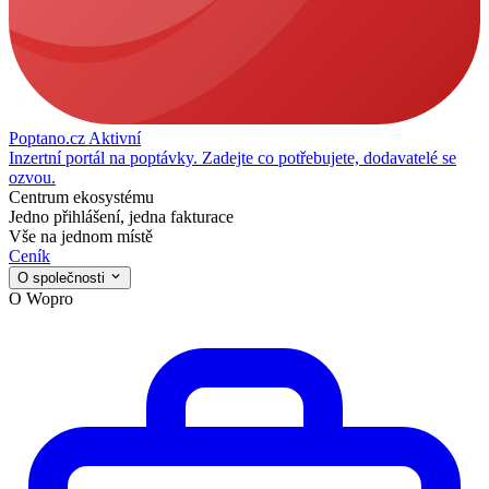
Poptano.cz
Aktivní
Inzertní portál na poptávky. Zadejte co potřebujete, dodavatelé se
ozvou.
Centrum ekosystému
Jedno přihlášení, jedna fakturace
Vše na jednom místě
Ceník
O společnosti
O Wopro