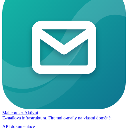
Mailcore.cz
Aktivní
E-mailová infrastruktura. Firemní e-maily na vlastní doméně.
API dokumentace