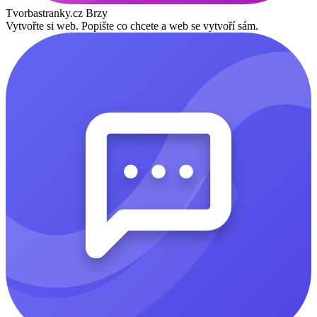
Tvorbastranky.cz
Brzy
Vytvořte si web. Popište co chcete a web se vytvoří sám.