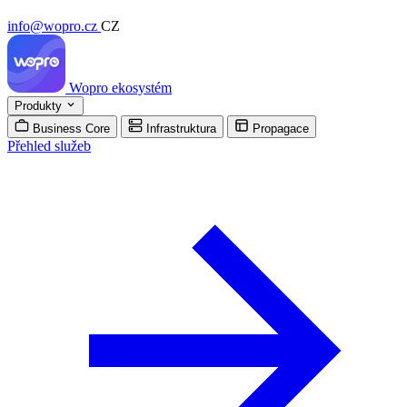
info@wopro.cz
CZ
Wopro
ekosystém
Produkty
Business Core
Infrastruktura
Propagace
Přehled služeb