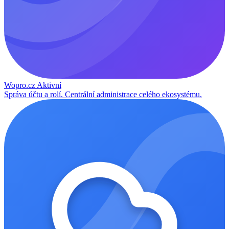
Wopro.cz
Aktivní
Správa účtu a rolí. Centrální administrace celého ekosystému.