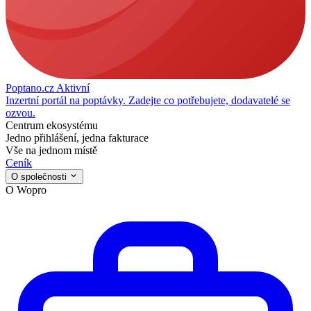
Poptano.cz
Aktivní
Inzertní portál na poptávky. Zadejte co potřebujete, dodavatelé se
ozvou.
Centrum ekosystému
Jedno přihlášení, jedna fakturace
Vše na jednom místě
Ceník
O společnosti
O Wopro