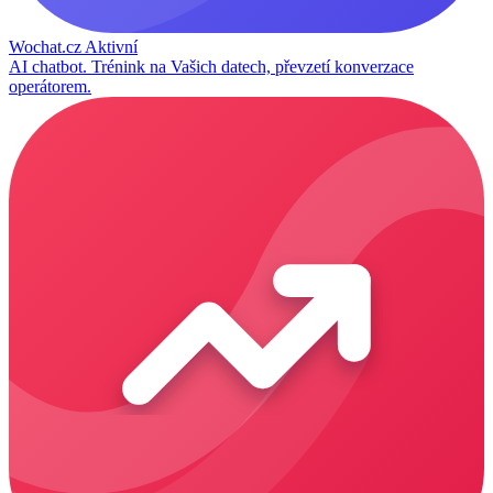
Wochat.cz
Aktivní
AI chatbot. Trénink na Vašich datech, převzetí konverzace
operátorem.